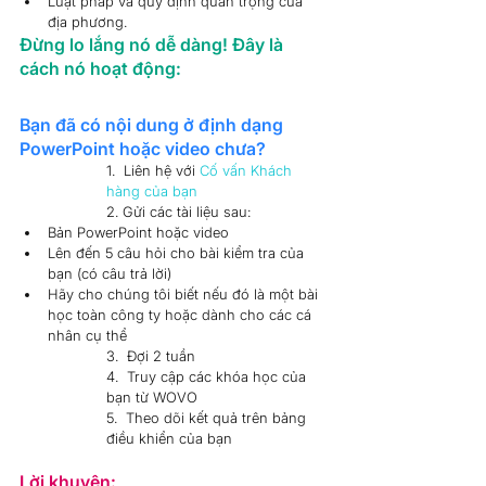
Luật pháp và quy định quan trọng của 
địa phương.
Đừng lo lắng nó dễ dàng! Đây là 
cách nó hoạt động:
Bạn đã có nội dung ở định dạng 
PowerPoint hoặc video chưa?  
1.  Liên hệ với 
Cố vấn Khách 
hàng của bạn
2. Gửi các tài liệu sau:
Bản PowerPoint hoặc video  
Lên đến 5 câu hỏi cho bài kiểm tra của 
bạn (có câu trả lời)
Hãy cho chúng tôi biết nếu đó là một bài 
học toàn công ty hoặc dành cho các cá 
nhân cụ thể
3.  Đợi 2 tuần
4.  Truy cập các khóa học của 
bạn từ WOVO
5.  Theo dõi kết quả trên bảng 
điều khiển của bạn  
Lời khuyên
: 