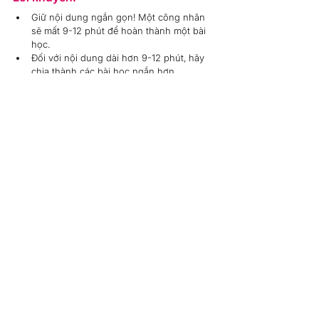
Giữ nội dung ngắn gọn! Một công nhân 
sẽ mất 9-12 phút để hoàn thành một bài 
học.
Đối với nội dung dài hơn 9-12 phút, hãy 
chia thành các bài học ngắn hơn.
Cuối mỗi bài học nên có bài kiểm tra. 
Bằng cách này, bạn có thể kiểm tra mức 
độ hiểu và thu hút người lao động để làm 
cho nội dung trở nên thú vị hơn.
Sợ nội dung của bạn không đủ tốt? 
Nếu bạn chưa có tài liệu sẵn sàng để trình 
bày, nhóm eLearning của chúng tôi có thể 
làm việc với bạn để thiết kế một bài học hấp 
dẫn.
Cần trợ giúp số hóa các khóa đào 
tạo trực tiếp hiện có?
Chúng tôi có thể giúp! Chỉ cần hỏi cố vấn 
khách hàng của bạn. Đây là cơ hội tuyệt vời 
để bạn tăng cường tương tác và đảm bảo mọi 
người đều có thông tin giống nhau. Đừng bỏ 
lỡ!